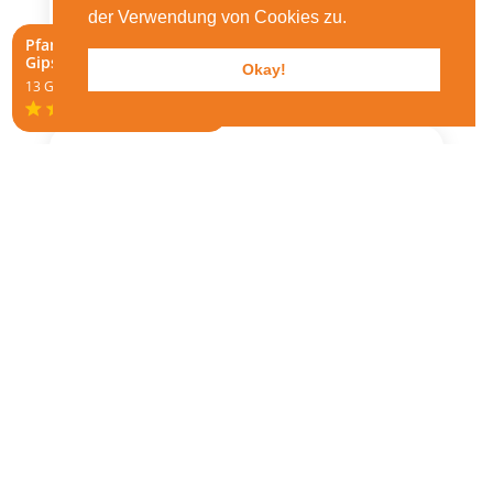
der Verwendung von Cookies zu.
Pfammatter Maler und
Online Offerte
Gipser AG
Okay!
13 Google reviews

+41 27 946 22 74

info@pfammatter.com