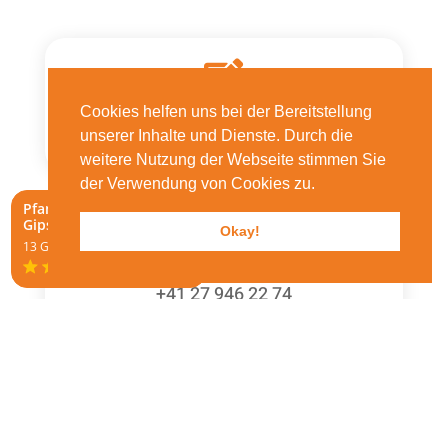

Cookies helfen uns bei der Bereitstellung
Online Offerte
unserer Inhalte und Dienste. Durch die
weitere Nutzung der Webseite stimmen Sie
der Verwendung von Cookies zu.
Pfammatter Maler und
Gipser AG

Okay!
13 Google reviews
+41 27 946 22 74
