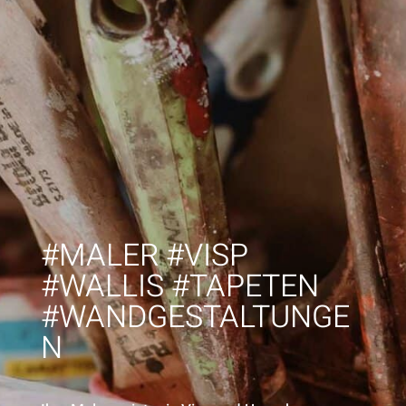
#MALER #VISP
#WALLIS #TAPETEN
#WANDGESTALTUNGE
N